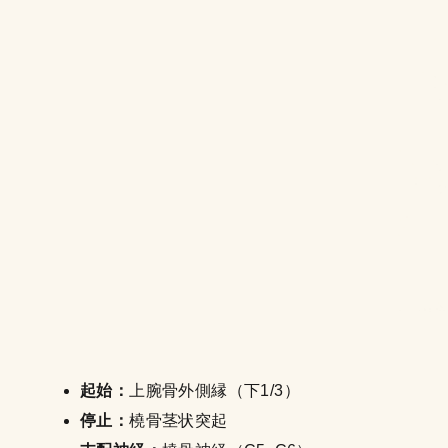
起始：
上腕骨外側縁（下1/3）
停止：
橈骨茎状突起