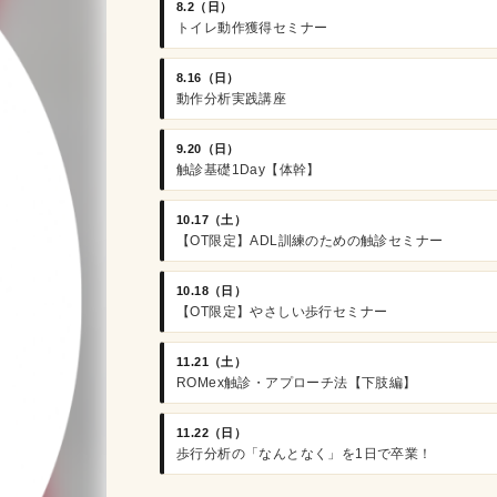
8.2（日）
トイレ動作獲得セミナー
8.16（日）
動作分析実践講座
9.20（日）
触診基礎1Day【体幹】
10.17（土）
【OT限定】ADL訓練のための触診セミナー
10.18（日）
【OT限定】やさしい歩行セミナー
11.21（土）
ROMex触診・アプローチ法【下肢編】
11.22（日）
歩行分析の「なんとなく」を1日で卒業！