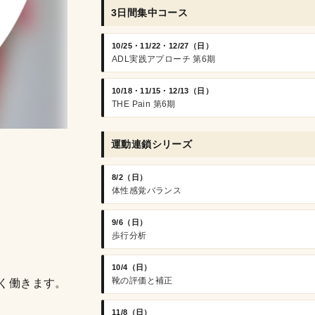
3日間集中コース
10/25・11/22・12/27（日）
ADL実践アプローチ 第6期
10/18・11/15・12/13（日）
THE Pain 第6期
運動連鎖シリーズ
8/2（日）
体性感覚バランス
9/6（日）
歩行分析
10/4（日）
靴の評価と補正
く働きます。
11/8（日）