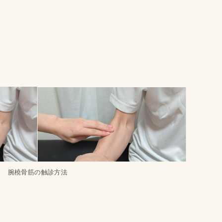
腕橈骨筋の触診方法
。