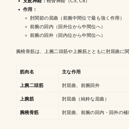
支配神経：
橈骨神経（C5, C6）
作用：
肘関節の屈曲（前腕中間位で最も強く作用）
前腕の回内（回外位から中間位へ）
前腕の回外（回内位から中間位へ）
腕橈骨筋は、上腕二頭筋や上腕筋とともに肘屈曲に
筋肉名
主な作用
上腕二頭筋
肘屈曲、前腕回外
上腕筋
肘屈曲（純粋な屈曲）
腕橈骨筋
肘屈曲、前腕の回内・回外の補