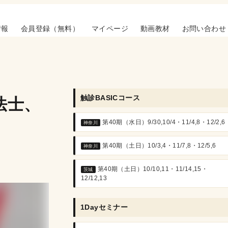
情報
会員登録（無料）
マイページ
動画教材
お問い合わせ
触診BASICコース
法士、
第40期（水日）9/30,10/4・11/4,8・12/2,6
神奈川
第40期（土日）10/3,4・11/7,8・12/5,6
神奈川
第40期（土日）10/10,11・11/14,15・
茨城
12/12,13
1Dayセミナー