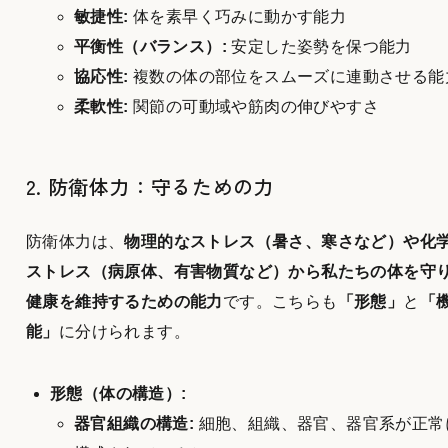
敏捷性:
体を素早く巧みに動かす能力
平衡性（バランス）:
安定した姿勢を保つ能力
協応性:
複数の体の部位をスムーズに連動させる能
柔軟性:
関節の可動域や筋肉の伸びやすさ
2. 防衛体力：守るための力
防衛体力は、
物理的なストレス（暑さ、寒さなど）や化
ストレス（病原体、有害物質など）から私たちの体を守
健康を維持するための能力
です。こちらも
「形態」
と
「
能」
に分けられます。
形態（体の構造）:
器官組織の構造:
細胞、組織、器官、器官系が正常