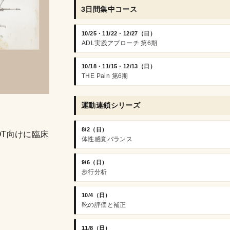
3日間集中コース
10/25・11/22・12/27（日）
ADL実践アプローチ 第6期
10/18・11/15・12/13（日）
THE Pain 第6期
運動連鎖シリーズ
8/2（日）
OT向けに臨床
体性感覚バランス
9/6（日）
歩行分析
10/4（日）
靴の評価と補正
11/8（日）