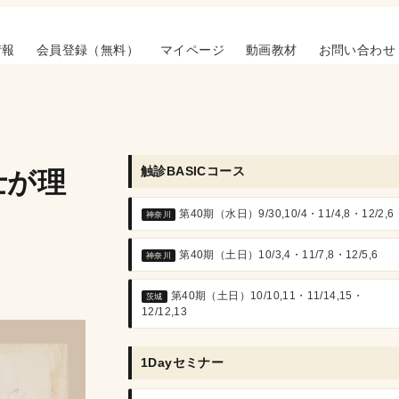
情報
会員登録（無料）
マイページ
動画教材
お問い合わせ
触診BASICコース
士が理
第40期（水日）9/30,10/4・11/4,8・12/2,6
神奈川
第40期（土日）10/3,4・11/7,8・12/5,6
神奈川
第40期（土日）10/10,11・11/14,15・
茨城
12/12,13
1Dayセミナー