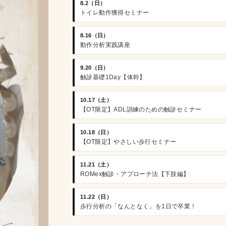
8.2（日）
トイレ動作獲得セミナー
8.16（日）
動作分析実践講座
9.20（日）
触診基礎1Day【体幹】
10.17（土）
【OT限定】ADL訓練のための触診セミナー
10.18（日）
【OT限定】やさしい歩行セミナー
11.21（土）
ROMex触診・アプローチ法【下肢編】
11.22（日）
歩行分析の「なんとなく」を1日で卒業！