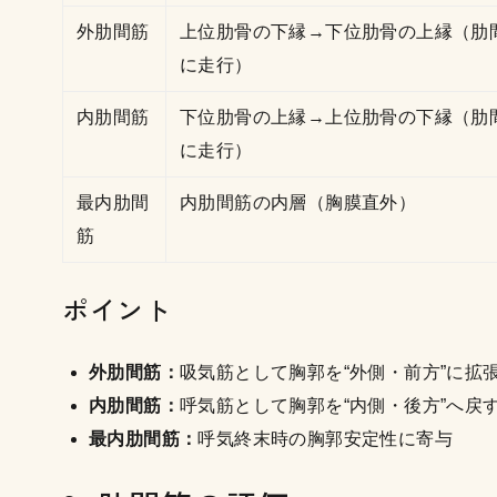
外肋間筋
上位肋骨の下縁→下位肋骨の上縁（肋
に走行）
内肋間筋
下位肋骨の上縁→上位肋骨の下縁（肋
に走行）
最内肋間
内肋間筋の内層（胸膜直外）
筋
ポイント
外肋間筋：
吸気筋として胸郭を“外側・前方”に拡
内肋間筋：
呼気筋として胸郭を“内側・後方”へ戻
最内肋間筋：
呼気終末時の胸郭安定性に寄与