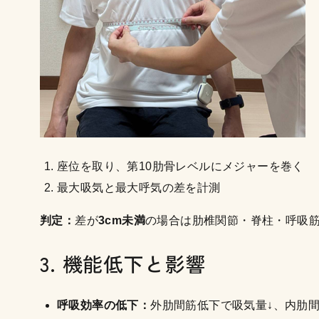
座位を取り、第10肋骨レベルにメジャーを巻く
最大吸気と最大呼気の差を計測
判定：
差が
3cm未満
の場合は肋椎関節・脊柱・呼吸
3. 機能低下と影響
呼吸効率の低下：
外肋間筋低下で吸気量↓、内肋