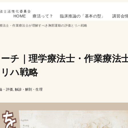
HOME
療活って？
臨床推論の「基本の型」
講習会
療法士・作業療法士が理解すべき胸郭運動の評価とリハ戦略
ーチ｜理学療法士・作業療法
とリハ戦略
論・評価
触診・解剖・生理