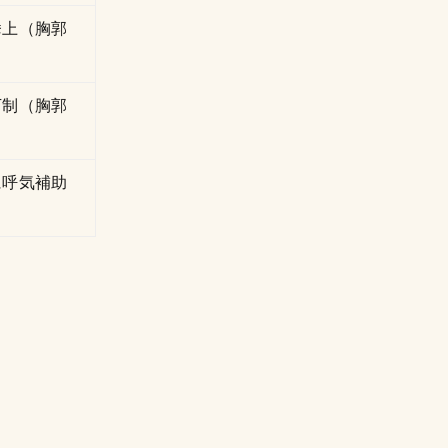
挙上（胸郭
下制（胸郭
に呼気補助