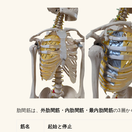
肋間筋は、
外肋間筋・内肋間筋・最内肋間筋
の3層
筋名
起始と停止