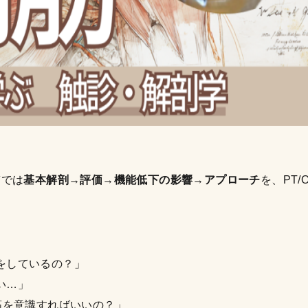
稿では
基本解剖→評価→機能低下の影響→アプローチ
を、PT/
をしているの？」
い…」
筋を意識すればいいの？」