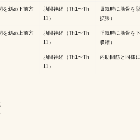
間を斜め下前方
肋間神経（Th1〜Th
吸気時に肋骨を
11）
拡張）
間を斜め上前方
肋間神経（Th1〜Th
呼気時に肋骨を
11）
収縮）
肋間神経（Th1〜Th
内肋間筋と同様
11）
張
す