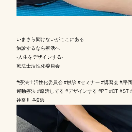
いまさら聞けないがここにある
触診するなら療活へ
-人生をデザインする-
療法士活性化委員会
#療法士活性化委員会 #触診 #セミナー #講習会 #評価 #
運動療法 #療活してる #デザインする #PT #OT #S
神奈川 #横浜