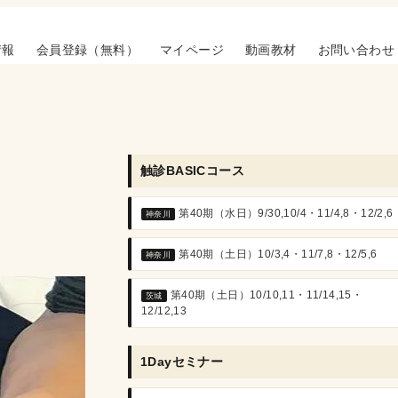
情報
会員登録（無料）
マイページ
動画教材
お問い合わせ
触診BASICコース
第40期（水日）9/30,10/4・11/4,8・12/2,6
神奈川
第40期（土日）10/3,4・11/7,8・12/5,6
神奈川
第40期（土日）10/10,11・11/14,15・
茨城
12/12,13
1Dayセミナー