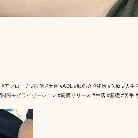
アプローチ #自信 #土台 #ADL #勉強会 #健康 #医療 #人生 
T #関節モビライゼーション #筋膜リリース #生活 #基礎 #苦手 