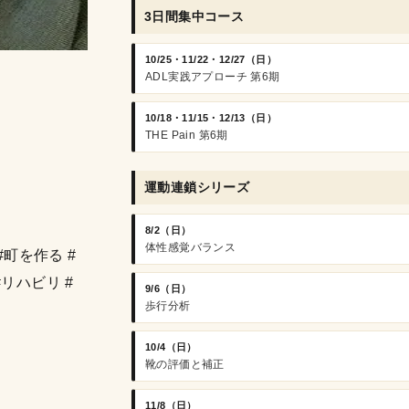
3日間集中コース
10/25・11/22・12/27（日）
ADL実践アプローチ 第6期
10/18・11/15・12/13（日）
THE Pain 第6期
運動連鎖シリーズ
8/2（日）
体性感覚バランス
#町を作る #
#リハビリ #
9/6（日）
歩行分析
10/4（日）
靴の評価と補正
11/8（日）