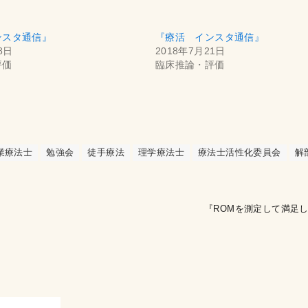
ンスタ通信』
『療活 インスタ通信』
8日
2018年7月21日
評価
臨床推論・評価
業療法士
勉強会
徒手療法
理学療法士
療法士活性化委員会
解
『ROMを測定して満足