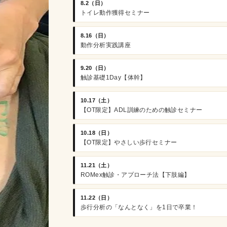
8.2（日）
トイレ動作獲得セミナー
8.16（日）
動作分析実践講座
9.20（日）
触診基礎1Day【体幹】
10.17（土）
【OT限定】ADL訓練のための触診セミナー
10.18（日）
【OT限定】やさしい歩行セミナー
11.21（土）
ROMex触診・アプローチ法【下肢編】
11.22（日）
歩行分析の「なんとなく」を1日で卒業！