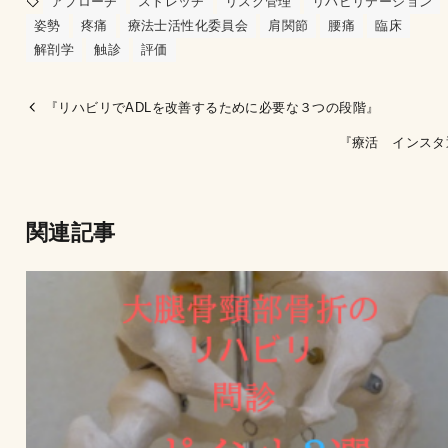
アプローチ
ストレッチ
リスク管理
リハビリテーション
姿勢
疼痛
療法士活性化委員会
肩関節
腰痛
臨床
解剖学
触診
評価
『リハビリでADLを改善するために必要な３つの段階』
『療活 インスタ
関連記事