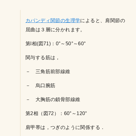
カパンディ関節の生理学
によると、肩関節の
屈曲は３層に分かれます。
第l相(図71)：0°～50°～60°
関与する筋は，
－ 三角筋前部線維
－ 烏口腕筋
－ 大胸筋の鎖骨部線維
第2相（図72）：60°～120°
肩甲帯は，つぎのように関係する．