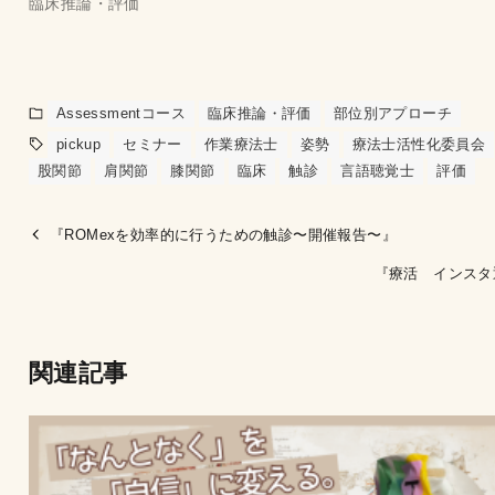
臨床推論・評価
Assessmentコース
臨床推論・評価
部位別アプローチ
pickup
セミナー
作業療法士
姿勢
療法士活性化委員会
股関節
肩関節
膝関節
臨床
触診
言語聴覚士
評価
『ROMexを効率的に行うための触診〜開催報告〜』
『療活 インスタ
関連記事