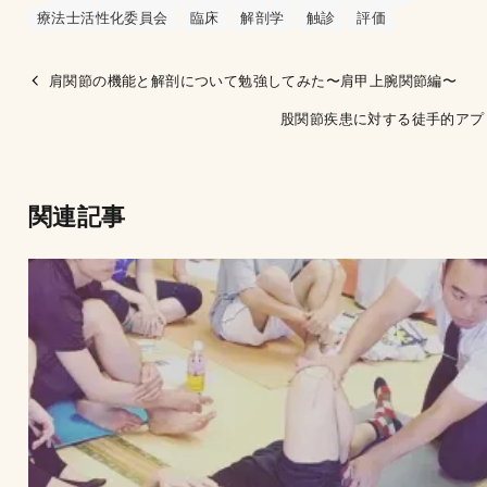
療法士活性化委員会
臨床
解剖学
触診
評価
肩関節の機能と解剖について勉強してみた〜肩甲上腕関節編〜
股関節疾患に対する徒手的アプ
関連記事