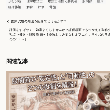
歩行分析
理学療法士
療法士活性化委員会
股関節
臨床
臨床推論
触診
評価
骨盤
国家試験の知識を臨床でどう活かす？
評価をすばやく、効率よくしませんか？評価場面でもつかえる動作
視点 ~骨盤・股関節 編~［療法士に必要なセルフエクササイズの考
その135～］
関連記事