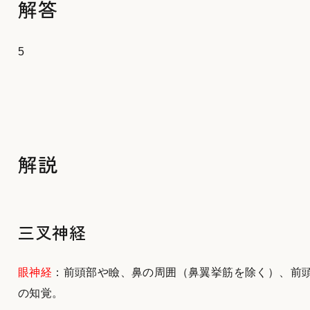
解答
5
解説
三叉神経
眼神経
：前頭部や瞼、鼻の周囲（鼻翼挙筋を除く）、前
の知覚。