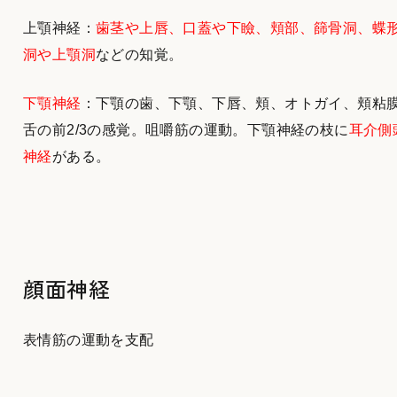
上顎神経：
歯茎や上唇、口蓋や下瞼、頬部、篩骨洞、蝶
洞や上顎洞
などの知覚。
下顎神経
：下顎の歯、下顎、下唇、頬、オトガイ、頬粘
舌の前2/3の感覚。咀嚼筋の運動。下顎神経の枝に
耳介側
神経
がある。
顔面神経
表情筋の運動を支配