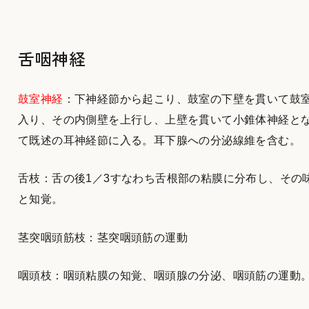
舌咽神経
鼓室神経
：下神経節から起こり、鼓室の下壁を貫いて鼓
入り、その内側壁を上行し、上壁を貫いて小錐体神経と
て既述の耳神経節に入る。耳下腺への分泌線維を含む。
舌枝：舌の後1／3すなわち舌根部の粘膜に分布し、その
と知覚。
茎突咽頭筋枝：茎突咽頭筋の運動
咽頭枝：咽頭粘膜の知覚、咽頭腺の分泌、咽頭筋の運動