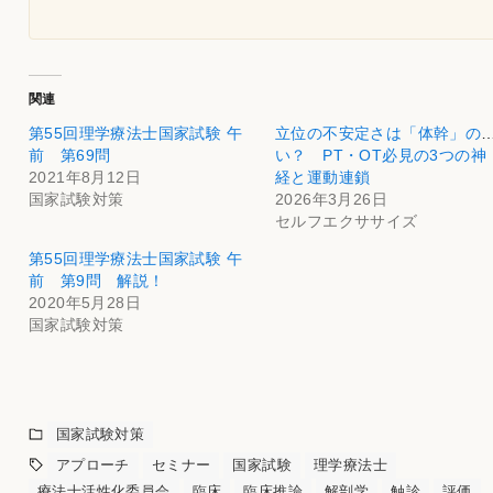
関連
第55回理学療法士国家試験 午
立位の不安定さは「体幹」の
前 第69問
い？ PT・OT必見の3つの神
2021年8月12日
経と運動連鎖
国家試験対策
2026年3月26日
セルフエクササイズ
第55回理学療法士国家試験 午
前 第9問 解説！
2020年5月28日
国家試験対策
国家試験対策
アプローチ
セミナー
国家試験
理学療法士
療法士活性化委員会
臨床
臨床推論
解剖学
触診
評価