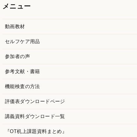
カ
メニュー
イ
ブ
動画教材
セルフケア用品
参加者の声
参考文献・書籍
機能検査の方法
評価表ダウンロードページ
講義資料ダウンロード一覧
『OT机上課題資料まとめ』