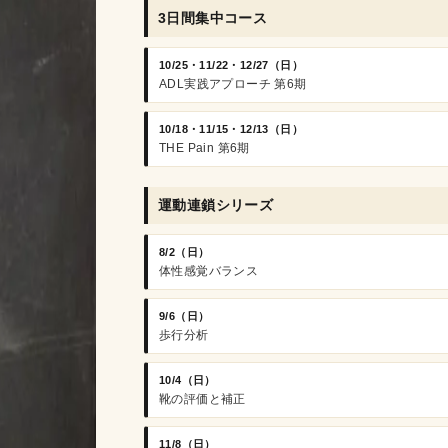
3日間集中コース
10/25・11/22・12/27（日）
ADL実践アプローチ 第6期
10/18・11/15・12/13（日）
THE Pain 第6期
運動連鎖シリーズ
8/2（日）
体性感覚バランス
9/6（日）
歩行分析
10/4（日）
靴の評価と補正
11/8（日）