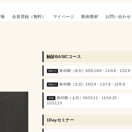
情報
会員登録（無料）
マイページ
動画教材
お問い合わせ
触診BASICコース
第40期（水日）9/30,10/4・11/4,8・12/2,6
神奈川
第40期（土日）10/3,4・11/7,8・12/5,6
神奈川
第40期（土日）10/10,11・11/14,15・
茨城
12/12,13
1Dayセミナー