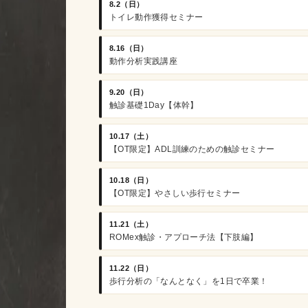
8.2（日）
トイレ動作獲得セミナー
8.16（日）
動作分析実践講座
9.20（日）
触診基礎1Day【体幹】
10.17（土）
【OT限定】ADL訓練のための触診セミナー
10.18（日）
【OT限定】やさしい歩行セミナー
11.21（土）
ROMex触診・アプローチ法【下肢編】
11.22（日）
歩行分析の「なんとなく」を1日で卒業！