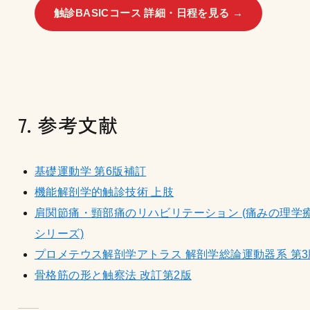
触診BASICコース 詳細・日程を見る →
7. 参考文献
基礎運動学 第6版補訂
機能解剖学的触診技術 上肢
肩関節痛・頸部痛のリハビリテーション (痛みの理学
シリーズ)
プロメテウス解剖学アトラス 解剖学総論運動器系 第3
骨格筋の形と触察法 改訂第2版