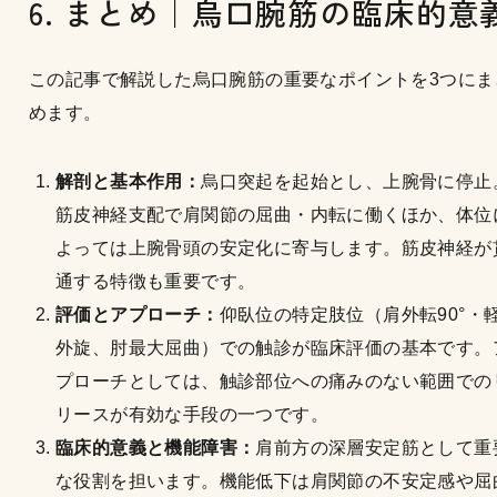
6. まとめ｜烏口腕筋の臨床的意
この記事で解説した烏口腕筋の重要なポイントを3つにま
めます。
解剖と基本作用：
烏口突起を起始とし、上腕骨に停止
筋皮神経支配で肩関節の屈曲・内転に働くほか、体位
よっては上腕骨頭の安定化に寄与します。筋皮神経が
通する特徴も重要です。
評価とアプローチ：
仰臥位の特定肢位（肩外転90°・
外旋、肘最大屈曲）での触診が臨床評価の基本です。
プローチとしては、触診部位への痛みのない範囲での
リースが有効な手段の一つです。
臨床的意義と機能障害：
肩前方の深層安定筋として重
な役割を担います。機能低下は肩関節の不安定感や屈