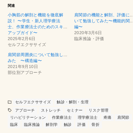
関連
小胸筋の解剖と機能を徹底解
肩関節の機能と解剖、評価に
説！ 〜学生・新人理学療法
いて勉強してみた〜機能的関
士、作業療法士のためのスキル
編〜
アップガイド〜
2020年3月6日
2025年2月6日
臨床推論・評価
セルフエクササイズ
肩関節周囲炎について勉強して
みた 〜構造編〜
2021年9月10日
部位別アプローチ
セルフエクササイズ
触診・解剖・生理
アプローチ
ストレッチ
セミナー
リスク管理
リハビリテーション
作業療法士
理学療法士
疼痛
肩関節
臨床
臨床推論
解剖学
触診
評価
骨折