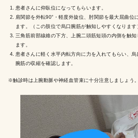
患者さんに仰臥位になってもらいます。
肩関節を外転90°・軽度外旋位、肘関節を最大屈曲位
ます。（この肢位で烏口腕筋が触知しやすくなります
三角筋前部線維の下方、上腕二頭筋短頭の内側を触知
ます。
患者さんに軽く水平内転方向に力を入れてもらい、烏
腕筋の収縮を確認します。
※触診時は上腕動脈や神経血管束に十分注意しましょう