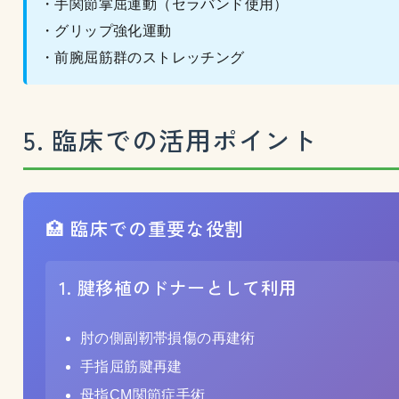
・手関節掌屈運動（セラバンド使用）
・グリップ強化運動
・前腕屈筋群のストレッチング
5. 臨床での活用ポイント
🏥 臨床での重要な役割
1. 腱移植のドナーとして利用
肘の側副靭帯損傷の再建術
手指屈筋腱再建
母指CM関節症手術