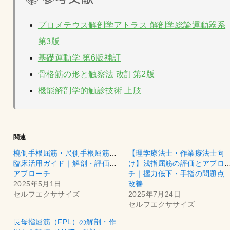
プロメテウス解剖学アトラス 解剖学総論運動器系
第3版
基礎運動学 第6版補訂
骨格筋の形と触察法 改訂第2版
機能解剖学的触診技術 上肢
関連
橈側手根屈筋・尺側手根屈筋の
【理学療法士・作業療法士向
臨床活用ガイド｜解剖・評価・
け】浅指屈筋の評価とアプロ
アプローチ
チ｜握力低下・手指の問題点
2025年5月1日
改善
セルフエクササイズ
2025年7月24日
セルフエクササイズ
長母指屈筋（FPL）の解剖・作