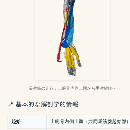
長掌筋の走行：上腕骨内側上顆から手掌腱膜へ
📍 基本的な解剖学的情報
起始
上腕骨内側上顆（共同屈筋腱起始部