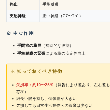
停止
手掌腱膜
支配神経
正中神経（C7〜Th1）
⚙️ 主な作用
手関節の掌屈
（補助的な役割）
手掌腱膜の緊張
による掌の安定性向上
⚠️ 知っておくべき特徴
欠損率：約10〜25％
（報告により差あり、左右差も
存在）
細長い腱を持ち、個体差が大きい
欠損しても日常生活動作への影響は少ない