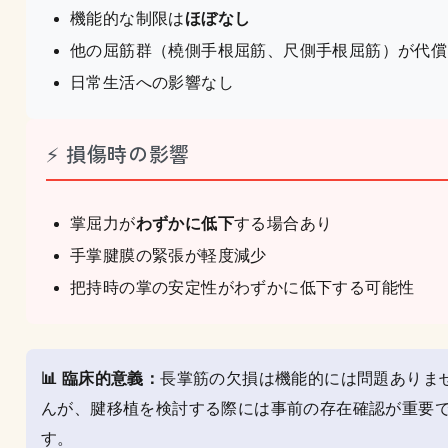
機能的な制限は
ほぼなし
他の屈筋群（橈側手根屈筋、尺側手根屈筋）が代償
日常生活への影響なし
⚡ 損傷時の影響
掌屈力が
わずかに低下
する場合あり
手掌腱膜の緊張が軽度減少
把持時の掌の安定性がわずかに低下する可能性
📊 臨床的意義：
長掌筋の欠損は機能的には問題ありま
んが、腱移植を検討する際には事前の存在確認が重要
す。