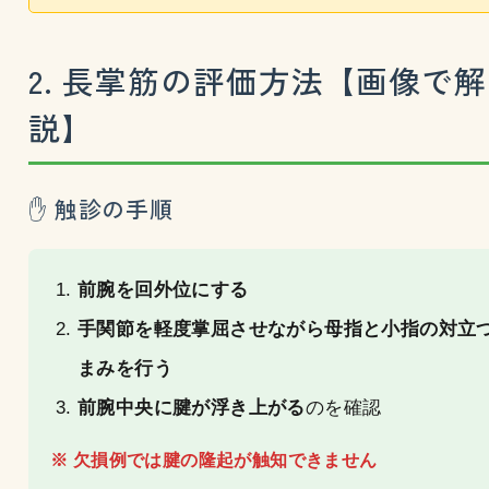
2. 長掌筋の評価方法【画像で解
説】
✋ 触診の手順
前腕を回外位にする
手関節を軽度掌屈させながら母指と小指の対立
まみを行う
前腕中央に腱が浮き上がる
のを確認
※ 欠損例では腱の隆起が触知できません