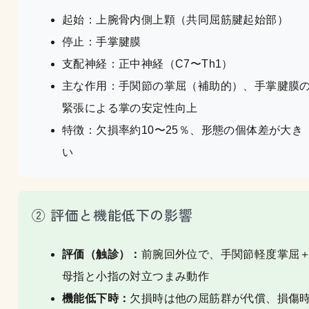
起始：上腕骨内側上顆（共同屈筋腱起始部）
停止：手掌腱膜
支配神経：正中神経（C7〜Th1）
主な作用：手関節の掌屈（補助的）、手掌腱膜
緊張による掌の安定性向上
特徴：欠損率約10〜25％、形態の個体差が大き
い
② 評価と機能低下の影響
評価（触診）：
前腕回外位で、手関節軽度掌屈
母指と小指の対立つまみ動作
機能低下時：
欠損時は他の屈筋群が代償、損傷