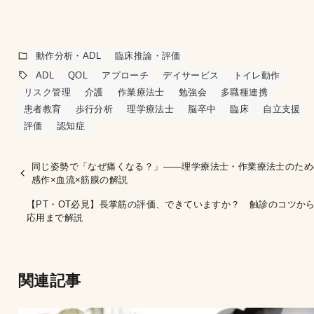
動作分析・ADL
臨床推論・評価
ADL
QOL
アプローチ
デイサービス
トイレ動作
リスク管理
介護
作業療法士
勉強会
多職種連携
患者教育
歩行分析
理学療法士
脳卒中
臨床
自立支援
評価
認知症
同じ姿勢で「なぜ痛くなる？」——理学療法士・作業療法士のため
感作×血流×筋膜の解説
【PT・OT必見】長掌筋の評価、できていますか？ 触診のコツか
応用まで解説
関連記事