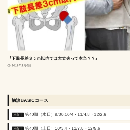
『下肢長差３ｃｍ以内では大丈夫って本当？？』
2018年2月6日
触診BASICコース
第40期（水日）9/30,10/4・11/4,8・12/2,6
神奈川
第40期（土日）10/3,4・11/7,8・12/5,6
神奈川