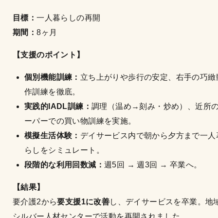
目標：
一人暮らしの再開
期間：
8ヶ月
【支援のポイント】
個別機能訓練：
立ち上がりや歩行の安定、右手の巧緻
作訓練を徹底。
実践的IADL訓練：
調理（温め→刻み・炒め）、近所
ーパーでの買い物訓練を実施。
模擬生活体験：
デイサービス内で朝から夕方まで一人
らしをシミュレート。
段階的な利用回数減：
週5回 → 週3回 → 卒業へ。
【結果】
要介護2から
要支援1に改善
し、デイサービスを卒業。地
シルバー人材センターで活動を再開されました。