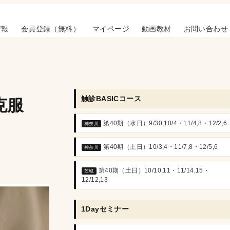
情報
会員登録（無料）
マイページ
動画教材
お問い合わせ
触診BASICコース
克服
第40期（水日）9/30,10/4・11/4,8・12/2,6
神奈川
第40期（土日）10/3,4・11/7,8・12/5,6
神奈川
第40期（土日）10/10,11・11/14,15・
茨城
12/12,13
1Dayセミナー