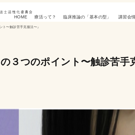
HOME
療活って？
臨床推論の「基本の型」
講習会
ント〜触診苦手克服法〜』
めの３つのポイント〜触診苦手