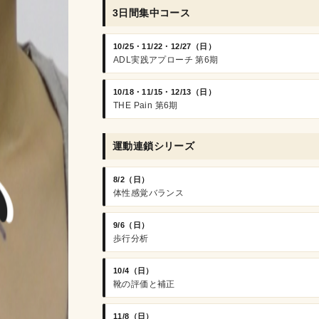
3日間集中コース
10/25・11/22・12/27（日）
ADL実践アプローチ 第6期
10/18・11/15・12/13（日）
THE Pain 第6期
運動連鎖シリーズ
8/2（日）
体性感覚バランス
9/6（日）
歩行分析
10/4（日）
靴の評価と補正
11/8（日）