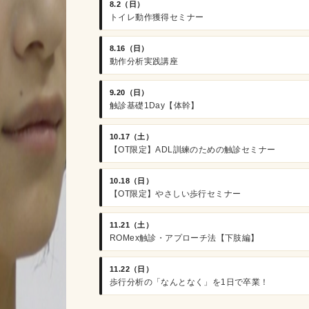
8.2（日）
トイレ動作獲得セミナー
8.16（日）
動作分析実践講座
9.20（日）
触診基礎1Day【体幹】
10.17（土）
【OT限定】ADL訓練のための触診セミナー
10.18（日）
【OT限定】やさしい歩行セミナー
11.21（土）
ROMex触診・アプローチ法【下肢編】
11.22（日）
歩行分析の「なんとなく」を1日で卒業！