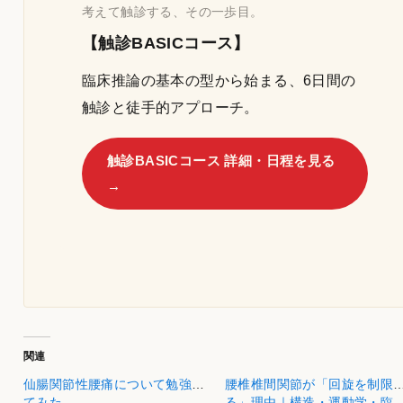
考えて触診する、その一歩目。
【触診BASICコース】
臨床推論の基本の型から始まる、6日間の
触診と徒手的アプローチ。
触診BASICコース 詳細・日程を見る
→
関連
仙腸関節性腰痛について勉強し
腰椎椎間関節が「回旋を制限
てみた
る」理由｜構造・運動学・臨