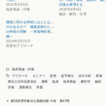
2021年3月5日
評価を整理する
臨床推論・評価
2026年8月6日
触診・解剖・生理
腰痛に関わる神経にはどんなも
のがあるの？ 腰痛改善のため
の神経の理解 ～脊髄神経後枝
編～
2024年2月15日
疾患別アプローチ
臨床推論・評価
アプローチ
セミナー
姿勢
徒手療法
歩行分析
疼痛
療法士活性化委員会
腰痛
臨床
臨床推論
解剖学
触診
評価
運動療法
骨盤
第55回理学療法士国家試験 午前 第47問