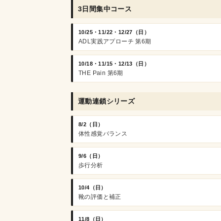
3日間集中コース
10/25・11/22・12/27（日）
ADL実践アプローチ 第6期
10/18・11/15・12/13（日）
THE Pain 第6期
運動連鎖シリーズ
8/2（日）
体性感覚バランス
9/6（日）
歩行分析
10/4（日）
靴の評価と補正
11/8（日）