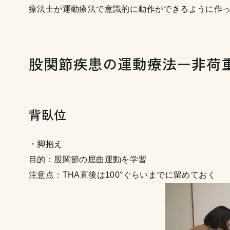
療法士が運動療法で意識的に動作ができるように作
股関節疾患の運動療法ー非荷
背臥位
・脚抱え
目的：股関節の屈曲運動を学習
注意点：THA直後は100°ぐらいまでに留めておく