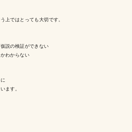
行う上ではとっても大切です。
ば仮説の検証ができない
のかわからない
めに
思います。