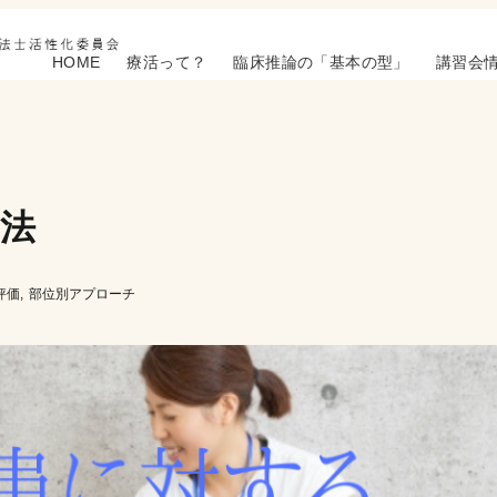
HOME
療活って？
臨床推論の「基本の型」
講習会
法
評価
部位別アプローチ