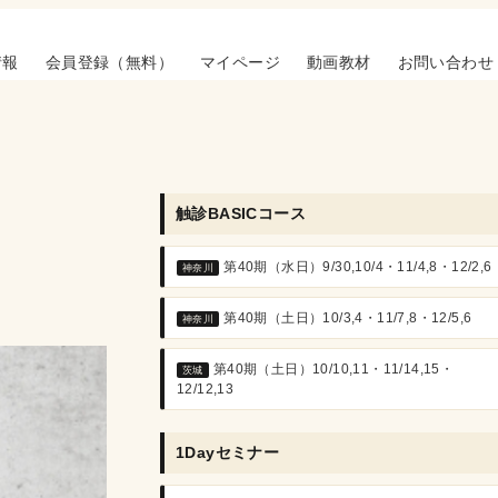
情報
会員登録（無料）
マイページ
動画教材
お問い合わせ
触診BASICコース
第40期（水日）9/30,10/4・11/4,8・12/2,6
神奈川
第40期（土日）10/3,4・11/7,8・12/5,6
神奈川
第40期（土日）10/10,11・11/14,15・
茨城
12/12,13
1Dayセミナー