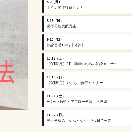
8.2（日）
トイレ動作獲得セミナー
8.16（日）
動作分析実践講座
9.20（日）
触診基礎1Day【体幹】
10.17（土）
【OT限定】ADL訓練のための触診セミナー
10.18（日）
【OT限定】やさしい歩行セミナー
11.21（土）
ROMex触診・アプローチ法【下肢編】
11.22（日）
歩行分析の「なんとなく」を1日で卒業！