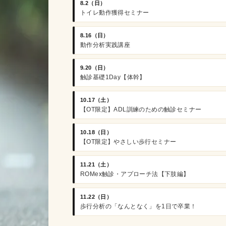
8.2（日）
トイレ動作獲得セミナー
8.16（日）
動作分析実践講座
9.20（日）
触診基礎1Day【体幹】
10.17（土）
【OT限定】ADL訓練のための触診セミナー
10.18（日）
【OT限定】やさしい歩行セミナー
11.21（土）
ROMex触診・アプローチ法【下肢編】
11.22（日）
歩行分析の「なんとなく」を1日で卒業！