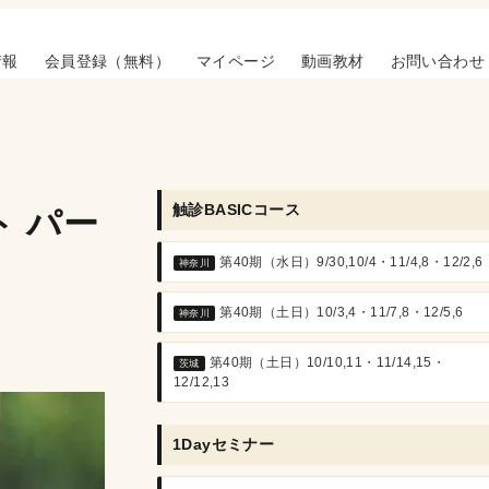
情報
会員登録（無料）
マイページ
動画教材
お問い合わせ
触診BASICコース
 パー
第40期（水日）9/30,10/4・11/4,8・12/2,6
神奈川
第40期（土日）10/3,4・11/7,8・12/5,6
神奈川
第40期（土日）10/10,11・11/14,15・
茨城
12/12,13
1Dayセミナー