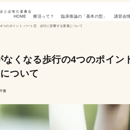
HOME
療活って？
臨床推論の「基本の型」
講習会
の4つのポイント パート② 歩行に影響する要素について
がなくなる歩行の4つのポイント
素について
評価