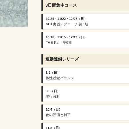
3日間集中コース
10/25・11/22・12/27（日）
ADL実践アプローチ 第6期
10/18・11/15・12/13（日）
THE Pain 第6期
運動連鎖シリーズ
8/2（日）
体性感覚バランス
9/6（日）
歩行分析
10/4（日）
靴の評価と補正
11/8（日）