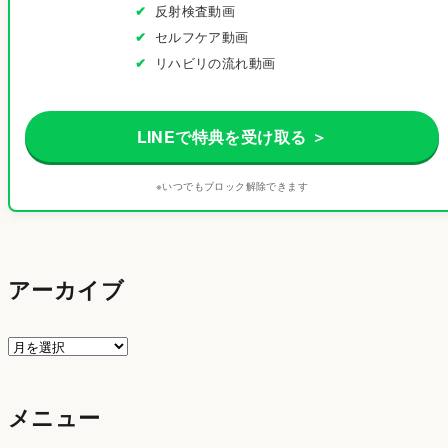
反射検査動画
セルフケア動画
リハビリの流れ動画
LINEで特典を受け取る ＞
※いつでもブロック解除できます
アーカイブ
ア
ー
カ
メニュー
イ