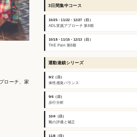
3日間集中コース
10/25・11/22・12/27（日）
ADL実践アプローチ 第6期
10/18・11/15・12/13（日）
THE Pain 第6期
運動連鎖シリーズ
8/2（日）
プローチ、家
体性感覚バランス
9/6（日）
歩行分析
10/4（日）
靴の評価と補正
11/8（日）