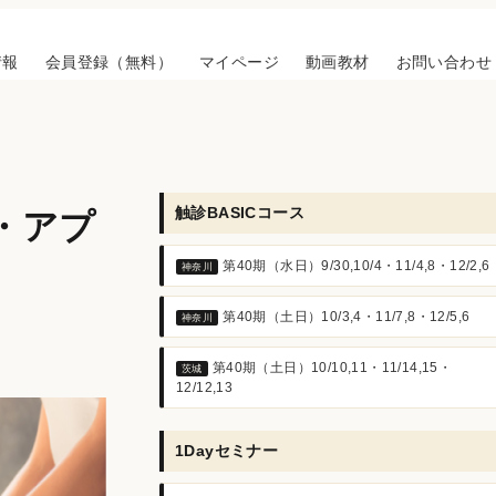
情報
会員登録（無料）
マイページ
動画教材
お問い合わせ
触診BASICコース
・アプ
第40期（水日）9/30,10/4・11/4,8・12/2,6
神奈川
第40期（土日）10/3,4・11/7,8・12/5,6
神奈川
第40期（土日）10/10,11・11/14,15・
茨城
12/12,13
1Dayセミナー