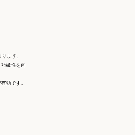
図ります。
・巧緻性を向
が有効です。