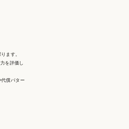
探ります。
基礎能力を評価し
や代償パター