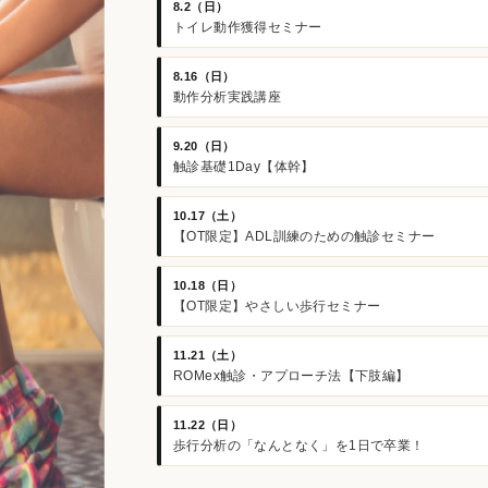
8.2（日）
トイレ動作獲得セミナー
8.16（日）
動作分析実践講座
9.20（日）
触診基礎1Day【体幹】
10.17（土）
【OT限定】ADL訓練のための触診セミナー
10.18（日）
【OT限定】やさしい歩行セミナー
11.21（土）
ROMex触診・アプローチ法【下肢編】
11.22（日）
歩行分析の「なんとなく」を1日で卒業！