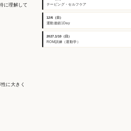
テーピング・セルフケア
特に理解して
12/6（日）
運動連鎖1Day
2027.1/10（日）
ROM訓練（運動学）
率性に大きく