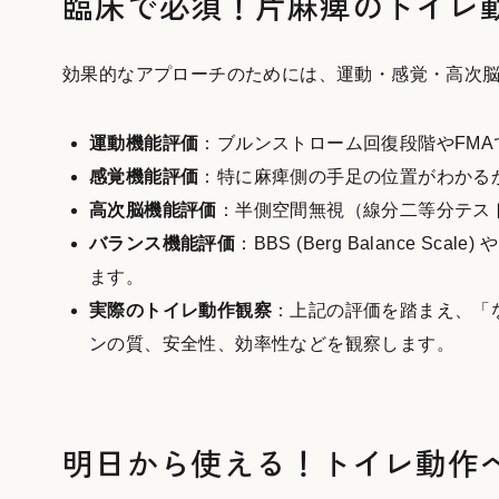
臨床で必須！片麻痺のトイレ
効果的なアプローチのためには、運動・感覚・高次
運動機能評価
：ブルンストローム回復段階やFM
感覚機能評価
：特に麻痺側の手足の位置がわかる
高次脳機能評価
：半側空間無視（線分二等分テス
バランス機能評価
：BBS (Berg Balance Sca
ます。
実際のトイレ動作観察
：上記の評価を踏まえ、「
ンの質、安全性、効率性などを観察します。
明日から使える！トイレ動作