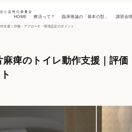
HOME
療活って？
臨床推論の「基本の型」
講習会
動作支援｜評価・アプローチ・環境設定のポイント
片麻痺のトイレ動作支援｜評価
ント