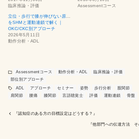
臨床推論・評価
Assessmentコース
立位・歩行で膝が伸びない原因
をSHMと運動連鎖で解く｜
OKC/CKC別アプローチ
2026年5月11日
動作分析・ADL
Assessmentコース
動作分析・ADL
臨床推論・評価
部位別アプローチ
ADL
アプローチ
セミナー
姿勢
歩行分析
股関節
肩関節
腰痛
膝関節
言語聴覚士
評価
運動連鎖
骨盤
『認知症のある方の目標設定はどうする？』
『他部門への伝達方法 そ