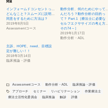
関連
インフォームドコンセントって
動作分析、何のためにやって
どんなこと？スムーズに説明・
んだろう？動作分析の目的っ
同意をするために方法は？
て？ Part.1［療法士に必要な
2019年8月5日
セルフエクササイズの考え方
Assessmentコース
その74～］
2019年1月17日
動作分析・ADL
主訴、HOPE、need、目標設
定が難しい！！
2018年3月14日
臨床推論・評価
Assessmentコース
動作分析・ADL
臨床推論・評価
アプローチ
セミナー
リハビリテーション
作業療法士
療法士活性化委員会
臨床推論
触診
評価