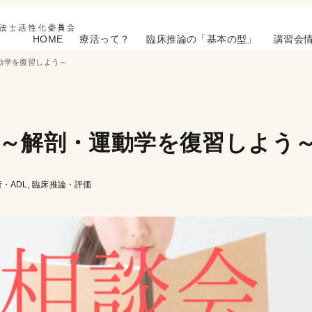
HOME
療活って？
臨床推論の「基本の型」
講習会
動学を復習しよう～
～解剖・運動学を復習しよう
・ADL
臨床推論・評価