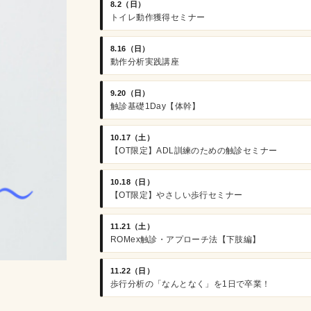
8.2（日）
トイレ動作獲得セミナー
8.16（日）
動作分析実践講座
9.20（日）
触診基礎1Day【体幹】
10.17（土）
【OT限定】ADL訓練のための触診セミナー
10.18（日）
【OT限定】やさしい歩行セミナー
11.21（土）
ROMex触診・アプローチ法【下肢編】
11.22（日）
歩行分析の「なんとなく」を1日で卒業！