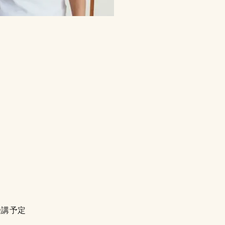
。
を受講予定