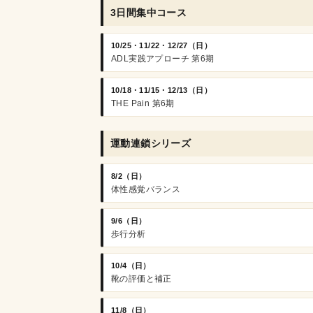
3日間集中コース
10/25・11/22・12/27（日）
ADL実践アプローチ 第6期
10/18・11/15・12/13（日）
THE Pain 第6期
運動連鎖シリーズ
8/2（日）
体性感覚バランス
9/6（日）
歩行分析
10/4（日）
靴の評価と補正
11/8（日）