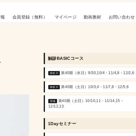
情報
会員登録（無料）
マイページ
動画教材
お問い合わせ
触診BASICコース
～
第40期（水日）9/30,10/4・11/4,8・12/2,6
神奈川
第40期（土日）10/3,4・11/7,8・12/5,6
神奈川
第40期（土日）10/10,11・11/14,15・
茨城
12/12,13
1Dayセミナー