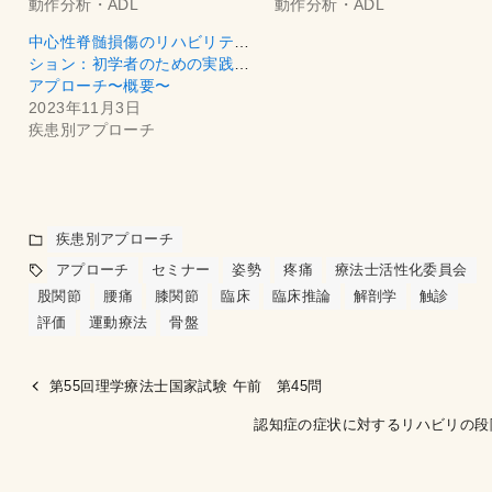
動作分析・ADL
動作分析・ADL
中心性脊髄損傷のリハビリテー
ション：初学者のための実践的
アプローチ〜概要〜
2023年11月3日
疾患別アプローチ
疾患別アプローチ
アプローチ
セミナー
姿勢
疼痛
療法士活性化委員会
股関節
腰痛
膝関節
臨床
臨床推論
解剖学
触診
評価
運動療法
骨盤
第55回理学療法士国家試験 午前 第45問
認知症の症状に対するリハビリの段