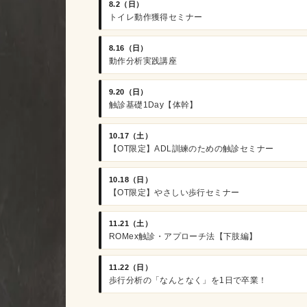
8.2（日）
トイレ動作獲得セミナー
8.16（日）
動作分析実践講座
9.20（日）
触診基礎1Day【体幹】
10.17（土）
【OT限定】ADL訓練のための触診セミナー
10.18（日）
【OT限定】やさしい歩行セミナー
11.21（土）
ROMex触診・アプローチ法【下肢編】
11.22（日）
歩行分析の「なんとなく」を1日で卒業！