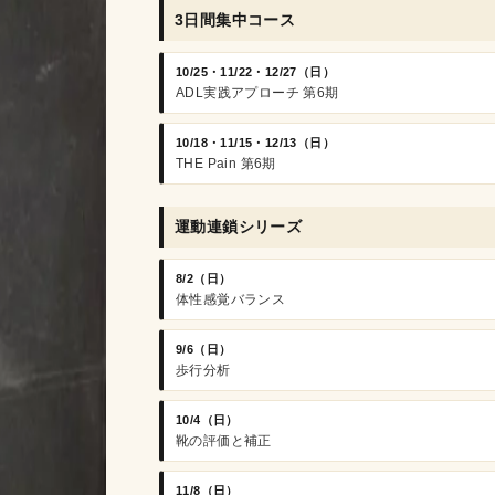
3日間集中コース
10/25・11/22・12/27（日）
ADL実践アプローチ 第6期
10/18・11/15・12/13（日）
THE Pain 第6期
運動連鎖シリーズ
8/2（日）
体性感覚バランス
9/6（日）
歩行分析
10/4（日）
靴の評価と補正
11/8（日）