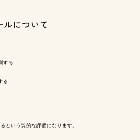
ールについて
測する
する
知るという質的な評価になります。