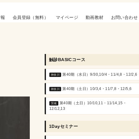
情報
会員登録（無料）
マイページ
動画教材
お問い合わせ
触診BASICコース
第40期（水日）9/30,10/4・11/4,8・12/2,6
神奈川
第40期（土日）10/3,4・11/7,8・12/5,6
神奈川
第40期（土日）10/10,11・11/14,15・
茨城
12/12,13
1Dayセミナー