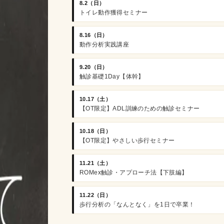
8.2（日）
トイレ動作獲得セミナー
8.16（日）
動作分析実践講座
9.20（日）
触診基礎1Day【体幹】
10.17（土）
【OT限定】ADL訓練のための触診セミナー
10.18（日）
【OT限定】やさしい歩行セミナー
11.21（土）
ROMex触診・アプローチ法【下肢編】
11.22（日）
歩行分析の「なんとなく」を1日で卒業！