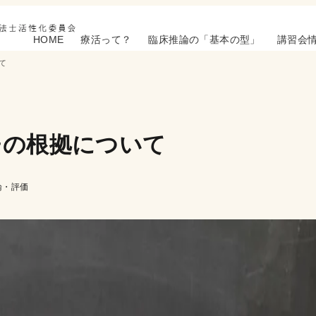
HOME
療活って？
臨床推論の「基本の型」
講習会
て
チの根拠について
論・評価