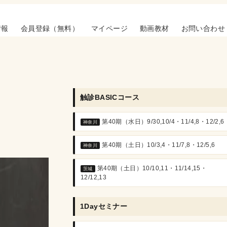
情報
会員登録（無料）
マイページ
動画教材
お問い合わせ
触診BASICコース
第40期（水日）9/30,10/4・11/4,8・12/2,6
神奈川
第40期（土日）10/3,4・11/7,8・12/5,6
神奈川
第40期（土日）10/10,11・11/14,15・
茨城
12/12,13
1Dayセミナー