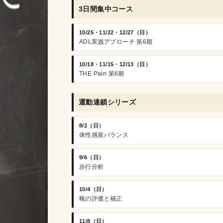
3日間集中コース
10/25・11/22・12/27（日）
ADL実践アプローチ 第6期
10/18・11/15・12/13（日）
THE Pain 第6期
運動連鎖シリーズ
8/2（日）
体性感覚バランス
9/6（日）
歩行分析
10/4（日）
靴の評価と補正
11/8（日）