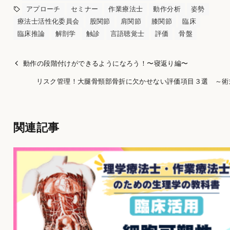
アプローチ
セミナー
作業療法士
動作分析
姿勢
療法士活性化委員会
股関節
肩関節
膝関節
臨床
臨床推論
解剖学
触診
言語聴覚士
評価
骨盤
動作の段階付けができるようになろう！〜寝返り編〜
リスク管理！大腿骨頸部骨折に欠かせない評価項目３選 ～術
関連記事