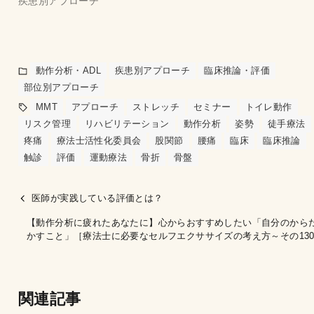
疾患別アプローチ
動作分析・ADL
疾患別アプローチ
臨床推論・評価
部位別アプローチ
MMT
アプローチ
ストレッチ
セミナー
トイレ動作
リスク管理
リハビリテーション
動作分析
姿勢
徒手療法
疼痛
療法士活性化委員会
股関節
腰痛
臨床
臨床推論
触診
評価
運動療法
骨折
骨盤
医師が実践している評価とは？
【動作分析に疲れたあなたに】心からおすすめしたい「自分のから
かすこと」［療法士に必要なセルフエクササイズの考え方～その13
関連記事