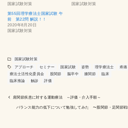
国家試験対策
国家試験対策
第55回理学療法士国家試験 午
前 第22問 解説！！
2020年8月20日
国家試験対策
国家試験対策
アプローチ
セミナー
国家試験
姿勢
理学療法士
疼痛
療法士活性化委員会
股関節
脳卒中
膝関節
臨床
臨床推論
触診
評価
肩関節疾患に対する運動療法 ～評価・介入手順～
バランス能力の低下について勉強してみた 〜股関節・足関節戦