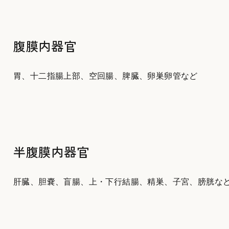
腹膜内器官
胃、十二指腸上部、空回腸、脾臓、卵巣卵管など
半腹膜内器官
肝臓、胆嚢、盲腸、上・下行結腸、精巣、子宮、膀胱な