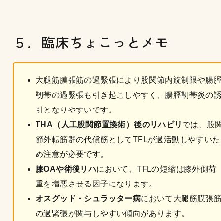
５．臨床ちょこっとメモ
大腿筋膜張筋の過緊張により股関節内旋制限や腸
靭帯の過緊張も引き起こしやすく、腸脛靭帯炎の
引となりやすいです。
THA（人工股関節置換術）後のリハビリ
では、股
節外転筋群の代償筋としてTFLが過活動しやすいた
め注意が必要です。
膝OAや術後リハ
において、TFLの短縮は膝外側荷
重を増悪させる因子になります。
オスグッド・シュラッター病
において大腿筋膜張
の過緊張が関与しやすい傾向があります。