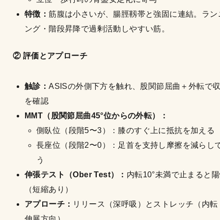
特徴：
筋腹は小さいが、腸脛靱帯と強固に連結。ラン
ング・階段昇降で過剰活動しやすい筋。
② 評価とアプローチ
触診：
ASISの外側下方を触れ、股関節屈曲＋外転で
を確認
MMT（股関節屈曲45°位からの外転）：
側臥位（段階5〜3）：膝のすぐ上に抵抗を加える
長座位（段階2〜0）：足首を支持し摩擦を減らし
う
伸張テスト（Ober Test）：
内転10°未満で止まると
（短縮あり）
アプローチ：
リリース（深呼吸）とストレッチ（内転
伸展方向）