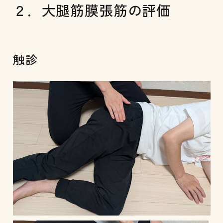
２．大腿筋膜張筋の評価
触診