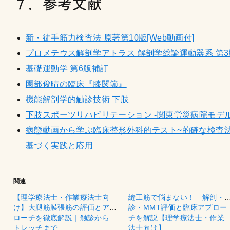
７．参考文献
新・徒手筋力検査法 原著第10版[Web動画付]
プロメテウス解剖学アトラス 解剖学総論運動器系 第3
基礎運動学 第6版補訂
園部俊晴の臨床『膝関節』
機能解剖学的触診技術 下肢
下肢スポーツリハビリテーション -関東労災病院モデル
病態動画から学ぶ臨床整形外科的テスト~的確な検査
基づく実践と応用
関連
【理学療法士・作業療法士向
縫工筋で悩まない！ 解剖・
け】大腿筋膜張筋の評価とアプ
診・MMT評価と臨床アプロー
ローチを徹底解説｜触診からス
チを解説【理学療法士・作業
トレッチまで
法士向け】