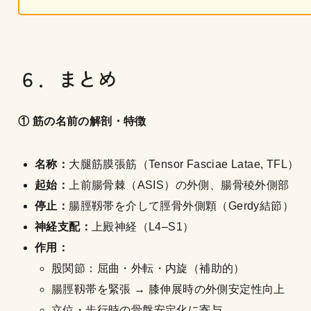
６．まとめ
① 筋の名前の解剖・特徴
名称：
大腿筋膜張筋（Tensor Fasciae Latae, TFL）
起始：
上前腸骨棘（ASIS）の外側、腸骨稜外側部
停止：
腸脛靱帯を介して脛骨外側顆（Gerdy結節）
神経支配：
上殿神経（L4–S1）
作用：
股関節：屈曲・外転・内旋（補助的）
腸脛靱帯を緊張 → 膝伸展時の外側安定性向上
立位・歩行時の骨盤安定化に寄与