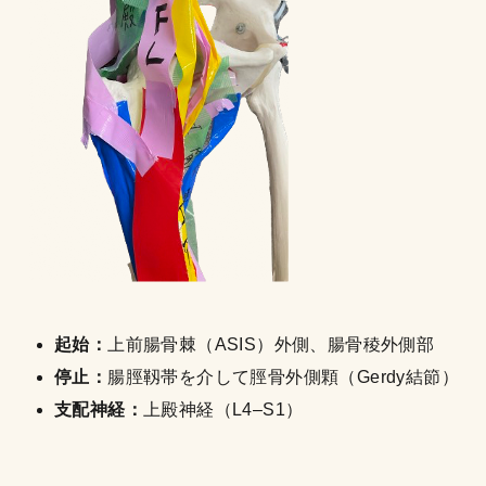
起始：
上前腸骨棘（ASIS）外側、腸骨稜外側部
停止：
腸脛靱帯を介して脛骨外側顆（Gerdy結節）
支配神経：
上殿神経（L4–S1）