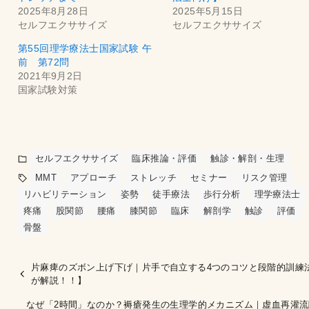
2025年8月28日
2025年5月15日
セルフエクササイズ
セルフエクササイズ
第55回理学療法士国家試験 午
前 第72問
2021年9月2日
国家試験対策
セルフエクササイズ
臨床推論・評価
触診・解剖・生理
MMT
アプローチ
ストレッチ
セミナー
リスク管理
リハビリテーション
姿勢
徒手療法
歩行分析
理学療法士
疼痛
股関節
腰痛
膝関節
臨床
解剖学
触診
評価
骨盤
片麻痺のズボン上げ下げ｜片手で自立する4つのコツと段階的訓練法
が解説！！】
なぜ「2時間」なのか？褥瘡発生の生理学的メカニズム｜虚血再灌流