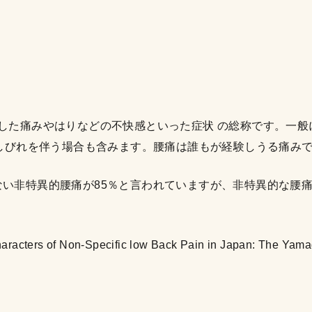
とした痛みやはりなどの不快感といった症状 の総称です。一般
やしびれを伴う場合も含みます。腰痛は誰もが経験しうる痛み
ない非特異的腰痛が85％と言われていますが、非特異的な腰痛
haracters of Non-Specific low Back Pain in Japan: The Yam