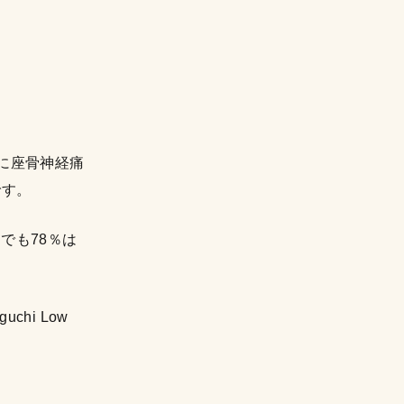
に座骨神経痛
です。
でも78％は
aguchi Low