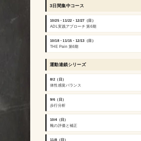
3日間集中コース
10/25・11/22・12/27（日）
ADL実践アプローチ 第6期
10/18・11/15・12/13（日）
THE Pain 第6期
運動連鎖シリーズ
8/2（日）
体性感覚バランス
9/6（日）
歩行分析
10/4（日）
靴の評価と補正
11/8（日）