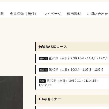
情報
会員登録（無料）
マイページ
動画教材
お問い合わせ
触診BASICコース
第40期（水日）9/30,10/4・11/4,8・12/2,6
神奈川
第40期（土日）10/3,4・11/7,8・12/5,6
神奈川
第40期（土日）10/10,11・11/14,15・
茨城
12/12,13
1Dayセミナー