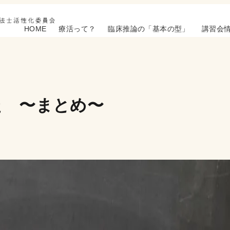
HOME
療活って？
臨床推論の「基本の型」
講習会
た 〜まとめ〜