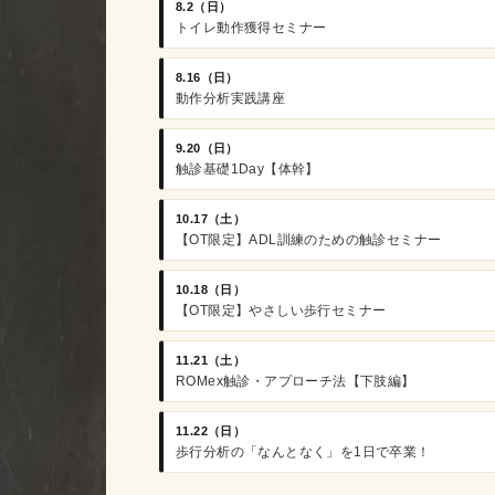
8.2（日）
トイレ動作獲得セミナー
8.16（日）
動作分析実践講座
9.20（日）
触診基礎1Day【体幹】
10.17（土）
【OT限定】ADL訓練のための触診セミナー
10.18（日）
【OT限定】やさしい歩行セミナー
11.21（土）
ROMex触診・アプローチ法【下肢編】
11.22（日）
歩行分析の「なんとなく」を1日で卒業！