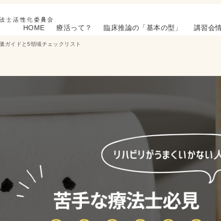
HOME
療活って？
臨床推論の「基本の型」
講習会
価ガイドと5領域チェックリスト