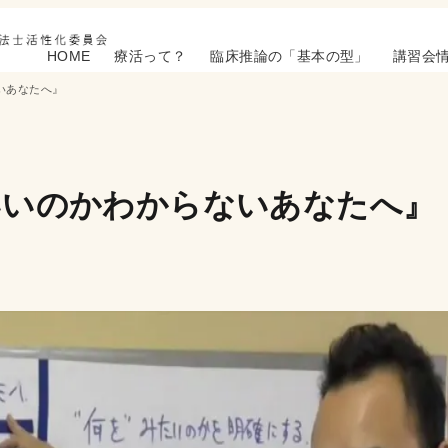
HOME
療活って？
臨床推論の「基本の型」
講習会
いあなたへ』
いいのかわからないあなたへ』