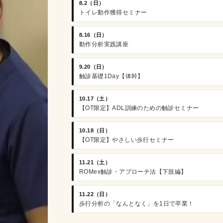
8.2（日）
トイレ動作獲得セミナー
8.16（日）
動作分析実践講座
9.20（日）
触診基礎1Day【体幹】
10.17（土）
【OT限定】ADL訓練のための触診セミナー
10.18（日）
【OT限定】やさしい歩行セミナー
11.21（土）
ROMex触診・アプローチ法【下肢編】
11.22（日）
歩行分析の「なんとなく」を1日で卒業！