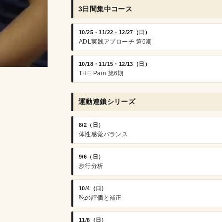
3日間集中コース
10/25・11/22・12/27（日）
ADL実践アプローチ 第6期
10/18・11/15・12/13（日）
THE Pain 第6期
運動連鎖シリーズ
8/2（日）
体性感覚バランス
9/6（日）
歩行分析
10/4（日）
靴の評価と補正
11/8（日）