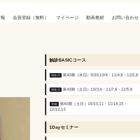
情報
会員登録（無料）
マイページ
動画教材
お問い合わせ
触診BASICコース
第40期（水日）9/30,10/4・11/4,8・12/2,6
神奈川
第40期（土日）10/3,4・11/7,8・12/5,6
神奈川
第40期（土日）10/10,11・11/14,15・
茨城
12/12,13
1Dayセミナー