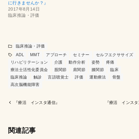
に行きませんか？』
2017年8月14日
臨床推論・評価
臨床推論・評価
ADL
MMT
アプローチ
セミナー
セルフエクササイズ
リハビリテーション
介護
動作分析
姿勢
疼痛
療法士活性化委員会
股関節
肩関節
膝関節
臨床
臨床推論
触診
言語聴覚士
評価
運動療法
骨盤
高次脳機能障害
『療活 インスタ通信』
『療活 インスタ
関連記事