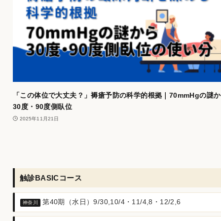
「この体位で大丈夫？」褥瘡予防の科学的根拠｜70mmHgの謎
30度・90度側臥位
2025年11月21日
触診BASICコース
第40期（水日）9/30,10/4・11/4,8・12/2,6
神奈川