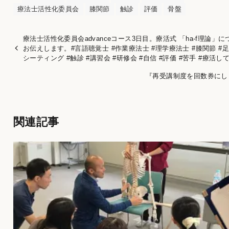
療法士活性化委員会
膝関節
触診
評価
骨盤
療法士活性化委員会advanceコース3日目。療活式 「ha-f理論」に
お伝えします。#言語聴覚士 #作業療法士 #理学療法士 #膝関節 #足
シーティング #触診 #講習会 #研修会 #自信 #評価 #苦手 #療活し
『再受講制度を回数券にし
関連記事