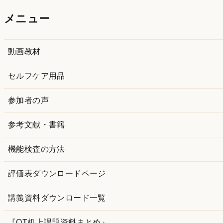
カ
メニュー
イ
ブ
動画教材
セルフケア用品
参加者の声
参考文献・書籍
機能検査の方法
評価表ダウンロードページ
講義資料ダウンロード一覧
『OT机上課題資料まとめ』