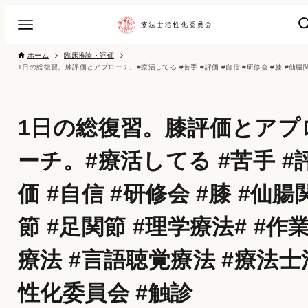
ホーム
臨床推論・評価
1日の総復習。膝評価とアプ
ーチ。#療活してる #苦手 #
価 #自信 #研修会 #膝 #仙腸
節 #足関節 #理学療法# #作
療法 #言語聴覚療法 #療法士
性化委員会 #触診