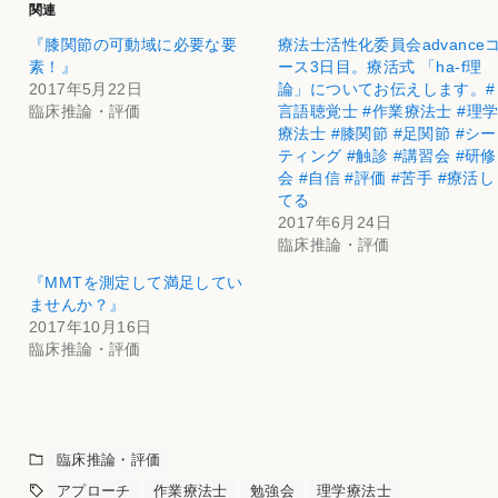
関連
『膝関節の可動域に必要な要
療法士活性化委員会advance
素！』
ース3日目。療活式 「ha-f理
2017年5月22日
論」についてお伝えします。#
臨床推論・評価
言語聴覚士 #作業療法士 #理
療法士 #膝関節 #足関節 #シー
ティング #触診 #講習会 #研修
会 #自信 #評価 #苦手 #療活し
てる
2017年6月24日
臨床推論・評価
『MMTを測定して満足してい
ませんか？』
2017年10月16日
臨床推論・評価
臨床推論・評価
アプローチ
作業療法士
勉強会
理学療法士