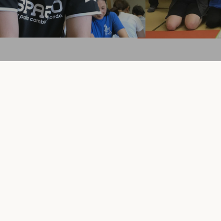
臨床推
み、原因の組織探しで終わっていませんか？ 若手療法士のための「臨床推論」
臨床推