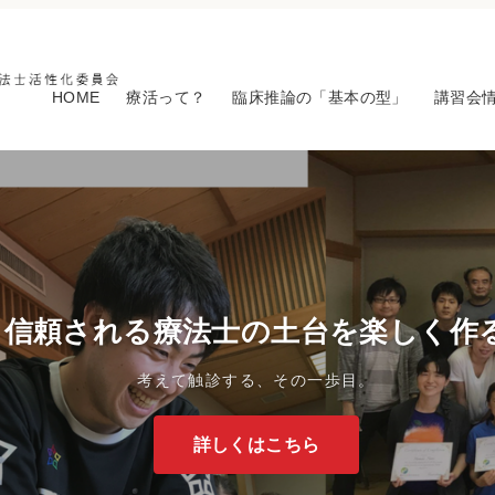
HOME
療活って？
臨床推論の「基本の型」
講習会
信頼される療法士の土台を楽しく作
考えて触診する、その一歩目。
詳しくはこちら