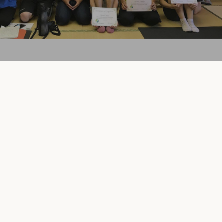
論・評価
入門
論・評価