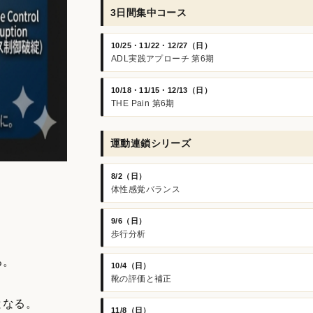
3日間集中コース
10/25・11/22・12/27（日）
ADL実践アプローチ 第6期
10/18・11/15・12/13（日）
THE Pain 第6期
運動連鎖シリーズ
8/2（日）
体性感覚バランス
9/6（日）
歩行分析
る。
10/4（日）
靴の評価と補正
となる。
11/8（日）