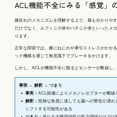
ACL機能不全にみる「感覚」
膝折れのメカニズムを理解する上で、最も分かりやす
だけでなく、ルフィニ小体やパチニ小体といったメ
ります。
正常な関節では、膝にねじれや牽引ストレスがかか
ック機構を通じて無意識下でブレーキをかけます。
しかし、ACLが機能不全に陥るとセンサーが断線し
事実 → 解釈 → つまり
事実：
ACL損傷によりメカノレセプターが断
解釈：
危険な角度に達しても脳への警告が遅れ
シフトする可能性がある
つまり：
単なる大腿四頭筋の筋力増強だけでは