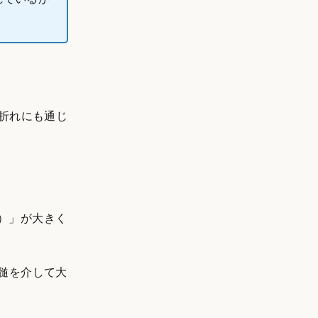
折れにも通じ
MI）」が大きく
髄を介して大