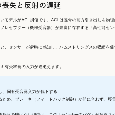
の喪失と反射の遅延
いモデルがACL損傷です。ACLは脛骨の前方引き出しを物
カノレセプター（機械受容器）が豊富に存在する「高性能セン
ると、センサーが瞬時に感知し、ハムストリングスの収縮を促
、固有受容覚の入力が途絶えます。
線し、固有受容覚入力が低下する
るため、ブレーキ（フィードバック制御）が間に合わず、脛
膝折れを防げない理由は、この「センサーのバグ」が放置さ