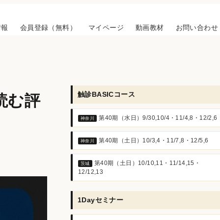
情報
会員登録（無料）
マイページ
動画教材
お問い合わせ
触診BASICコース
読む評
第40期（水日）9/30,10/4・11/4,8・12/2,6
神奈川
第40期（土日）10/3,4・11/7,8・12/5,6
神奈川
第40期（土日）10/10,11・11/14,15・
茨城
12/12,13
1Dayセミナー