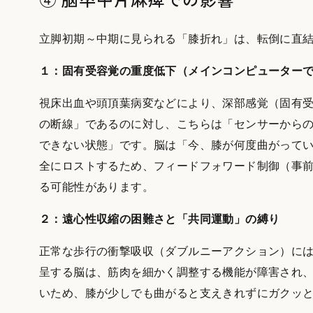
立脚初期～中期に見られる「膝折れ」は、転倒に直結
１：固有受容覚の重度低下（メインコンピューター
視床出血や頭頂葉病変などにより、深部感覚（固有受
の断線」であるのに対し、こちらは「センサーから
できない状態」です。脳は「今、膝が何度曲がって
全にロストするため、フィードフォワード制御（事
る可能性があります。
２：遠心性収縮の困難さと「共同運動」の縛り
正常な歩行の衝撃吸収（ダブルニーアクション）に
呈する脳は、筋肉を細かく調整する機能が障害され
いため、膝が少しでも曲がると支えきれずにガクッ