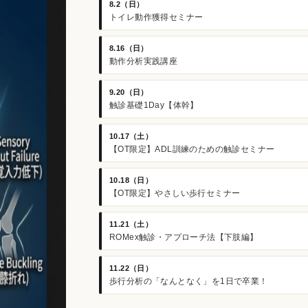
8.2（日）
トイレ動作獲得セミナー
8.16（日）
動作分析実践講座
9.20（日）
触診基礎1Day【体幹】
10.17（土）
【OT限定】ADL訓練のための触診セミナー
10.18（日）
【OT限定】やさしい歩行セミナー
11.21（土）
ROMex触診・アプローチ法【下肢編】
11.22（日）
歩行分析の「なんとなく」を1日で卒業！