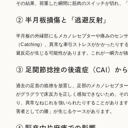
その結果、荷重した瞬間に筋肉のスイッチが切れ、
② 半月板損傷と「逃避反射」
半月板の外縁部にもメカノレセプターや痛みのセン
（Catching）、異常な牽引ストレスがかかった
避反応が生じる可能性があります。これが一瞬力が
③ 足関節捻挫の後遺症（CAI）か
過去の足首の捻挫を放置し、足部のメカノレセプター
がグラグラで床反力を正しく感知できないため、そ
り、異常なねじれを強いられたりすることがありま
害者としての膝」が生じるケースがあります。
④ 脳卒中片麻痺での影響