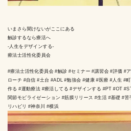
いまさら聞けないがここにある
触診するなら療活へ
-人生をデザインする-
療法士活性化委員会
#療法士活性化委員会 #触診 #セミナー #講習会 #評価 #
ローチ #自信 #土台 #ADL #勉強会 #健康 #医療 #人生 #
作る #運動療法 #療活してる #デザインする #PT #OT #ST
関節モビライゼーション #筋膜リリース #生活 #基礎 #苦手
リハビリ #神奈川 #横浜