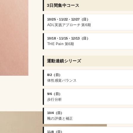
3日間集中コース
10/25・11/22・12/27（日）
ADL実践アプローチ 第6期
10/18・11/15・12/13（日）
THE Pain 第6期
運動連鎖シリーズ
8/2（日）
体性感覚バランス
9/6（日）
歩行分析
10/4（日）
靴の評価と補正
11/8（日）