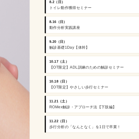
8.2（日）
トイレ動作獲得セミナー
8.16（日）
動作分析実践講座
9.20（日）
触診基礎1Day【体幹】
10.17（土）
【OT限定】ADL訓練のための触診セミナー
10.18（日）
【OT限定】やさしい歩行セミナー
11.21（土）
ROMex触診・アプローチ法【下肢編】
11.22（日）
歩行分析の「なんとなく」を1日で卒業！