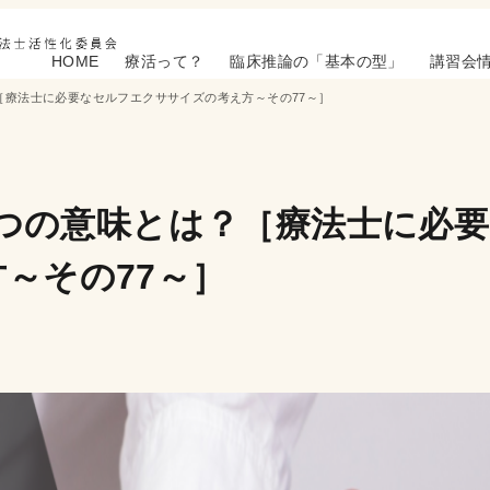
HOME
療活って？
臨床推論の「基本の型」
講習会
？［療法士に必要なセルフエクササイズの考え方～その77～］
、2つの意味とは？［療法士に必
～その77～］