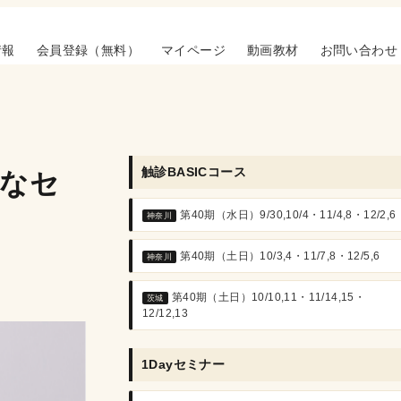
情報
会員登録（無料）
マイページ
動画教材
お問い合わせ
触診BASICコース
要なセ
第40期（水日）9/30,10/4・11/4,8・12/2,6
神奈川
第40期（土日）10/3,4・11/7,8・12/5,6
神奈川
第40期（土日）10/10,11・11/14,15・
茨城
12/12,13
1Dayセミナー