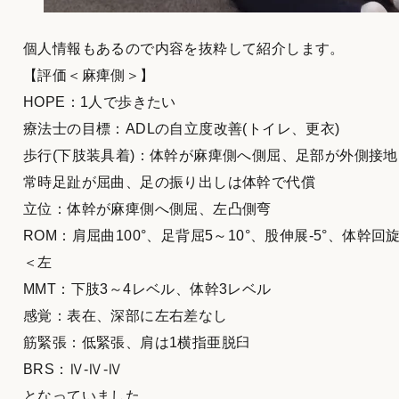
個人情報もあるので内容を抜粋して紹介します。
【評価＜麻痺側＞】
HOPE：1人で歩きたい
療法士の目標：ADLの自立度改善(トイレ、更衣)
歩行(下肢装具着)：体幹が麻痺側へ側屈、足部が外側接地
常時足趾が屈曲、足の振り出しは体幹で代償
立位：体幹が麻痺側へ側屈、左凸側弯
ROM：肩屈曲100°、足背屈5～10°、股伸展-5°、体幹回
＜左
MMT：下肢3～4レベル、体幹3レベル
感覚：表在、深部に左右差なし
筋緊張：低緊張、肩は1横指亜脱臼
BRS：Ⅳ-Ⅳ-Ⅳ
となっていました。