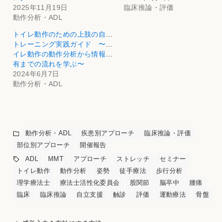
2025年11月19日
臨床推論・評価
動作分析・ADL
トイレ動作のための上肢の自主
トレーニング実践ガイド 〜ト
イレ動作の動作分析から情報共
有までの流れを学ぶ〜
2024年6月7日
動作分析・ADL
動作分析・ADL
疾患別アプローチ
臨床推論・評価
部位別アプローチ
開催報告
ADL
MMT
アプローチ
ストレッチ
セミナー
トイレ動作
動作分析
姿勢
徒手療法
歩行分析
理学療法士
療法士活性化委員会
股関節
脳卒中
腰痛
臨床
臨床推論
自立支援
触診
評価
運動療法
骨盤