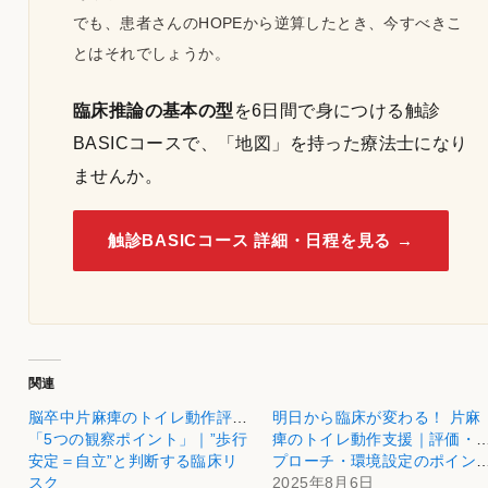
でも、患者さんのHOPEから逆算したとき、今すべきこ
とはそれでしょうか。
臨床推論の基本の型
を6日間で身につける触診
BASICコースで、「地図」を持った療法士になり
ませんか。
触診BASICコース 詳細・日程を見る →
関連
脳卒中片麻痺のトイレ動作評価
明日から臨床が変わる！ 片麻
「5つの観察ポイント」｜”歩行
痺のトイレ動作支援｜評価・
安定＝自立”と判断する臨床リ
プローチ・環境設定の
スク
2025年8月6日