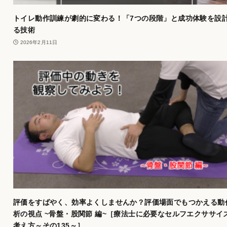
トイレ動作訓練が劇的に変わる！「7つの段階」と成功体験を設
る技術
2026年2月11日
評価をすばやく、効率よくしませんか？評価場面でもつかえる動
析の視点 ~骨盤・股関節 編~［療法士に必要なセルフエクササイ
考え方～その135～］