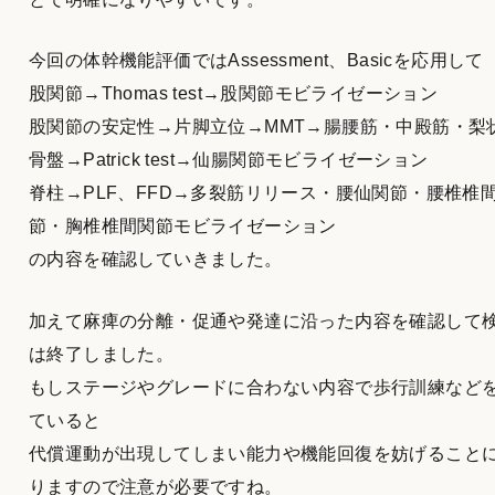
今回の体幹機能評価ではAssessment、Basicを応用して
股関節→Thomas test→股関節モビライゼーション
股関節の安定性→片脚立位→MMT→腸腰筋・中殿筋・梨
骨盤→Patrick test→仙腸関節モビライゼーション
脊柱→PLF、FFD→多裂筋リリース・腰仙関節・腰椎椎
節・胸椎椎間関節モビライゼーション
の内容を確認していきました。
加えて麻痺の分離・促通や発達に沿った内容を確認して
は終了しました。
もしステージやグレードに合わない内容で歩行訓練など
ていると
代償運動が出現してしまい能力や機能回復を妨げること
りますので注意が必要ですね。